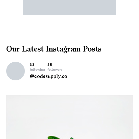
Our Latest
Instagram Posts
33
35
following
followers
@codesupply.co