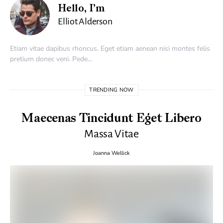
Hello, I’m
Elliot Alderson
Etiam vitae dapibus rhoncus. Eget etiam aenean nisi montes felis
pretium donec veni. Pede…
TRENDING NOW
Maecenas Tincidunt Eget Libero
Massa Vitae
Joanna Wellick