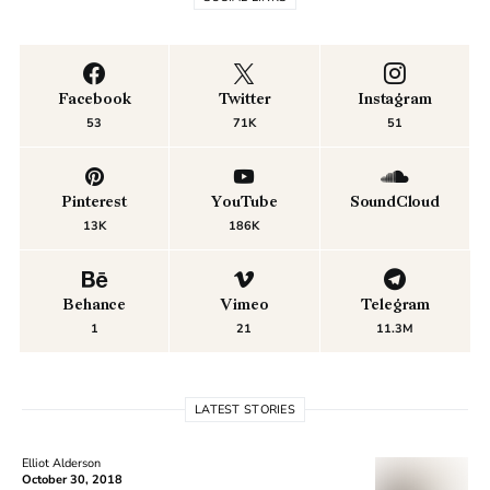
Facebook
Twitter
Instagram
53
71K
51
Pinterest
YouTube
SoundCloud
13K
186K
Behance
Vimeo
Telegram
1
21
11.3M
LATEST STORIES
Elliot Alderson
October 30, 2018