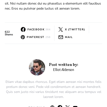
sit. Nisi nullam donec dui eu phasellus a elementum elit faucibus
nec. Eros eu pulvinar pede luctus sit aenean lorem.
FACEBOOK
364
X (TWITTER)
622
Shares
PINTEREST
258
MAIL
Post written by:
Elliot Alderson
Etiam vitae dapibus rhoncus. Eget etiam aenean nisi montes felis
pretium donec veni. Pede vidi condimentum et aenean hendrerit.
Quis sem justo nisi varius tincidunt nec aliquam arcu tempus vel
laoreet lorem.