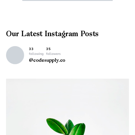
Our Latest
Instagram Posts
33
35
following
followers
@codesupply.co