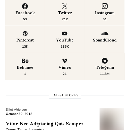
Facebook
Twitter
Instagram
53
71K
51
Pinterest
YouTube
SoundCloud
13K
186K
Behance
Vimeo
Telegram
1
21
11.3M
LATEST STORIES
Elliot Alderson
October 30, 2018
Vitae Nec Adipiscing Quis Semper