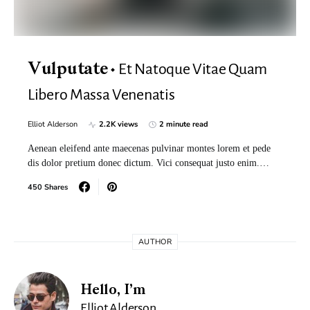
Et Natoque Vitae Quam
Vulputate
Libero Massa Venenatis
Elliot Alderson
2.2K views
2 minute read
Aenean eleifend ante maecenas pulvinar montes lorem et pede
dis dolor pretium donec dictum. Vici consequat justo enim.…
450 Shares
AUTHOR
Hello, I’m
Elliot Alderson