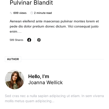
Pulvinar Blandit
699 views
2 minute read
Aenean eleifend ante maecenas pulvinar montes lorem et
pede dis dolor pretium donec dictum. Vici consequat justo
enim.…
589 Shares
AUTHOR
Hello, I’m
Joanna Wellick
Sed cras nec a nulla sapien adipiscing ut etiam. In sem viverra
mollis metus quam adipiscing…