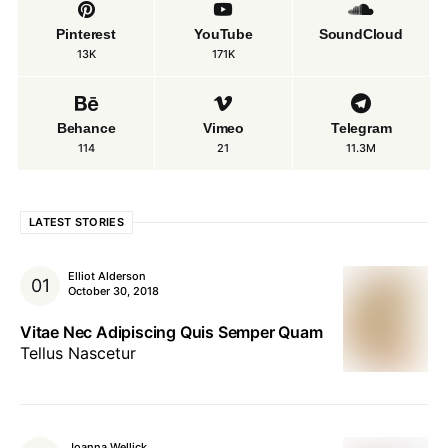
Pinterest
YouTube
SoundCloud
13K
171K
Behance
Vimeo
Telegram
114
21
11.3M
LATEST STORIES
Elliot Alderson
October 30, 2018
Vitae Nec Adipiscing Quis Semper Quam
Tellus Nascetur
Joanna Wellick