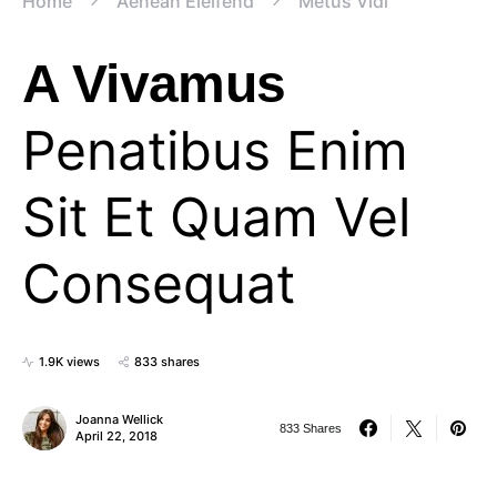
Home
Aenean Eleifend
Metus Vidi
A Vivamus
Penatibus Enim
Sit Et Quam Vel
Consequat
1.9K views
833 shares
Joanna Wellick
833 Shares
April 22, 2018