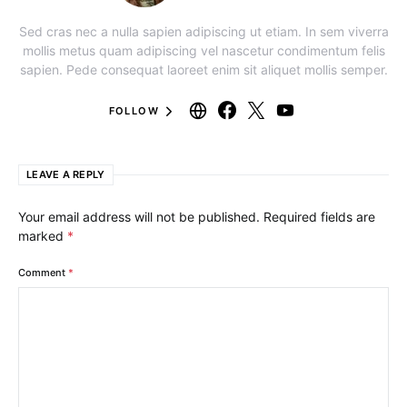
Sed cras nec a nulla sapien adipiscing ut etiam. In sem viverra
mollis metus quam adipiscing vel nascetur condimentum felis
sapien. Pede consequat laoreet enim sit aliquet mollis semper.
FOLLOW
LEAVE A REPLY
Your email address will not be published.
Required fields are
marked
*
Comment
*