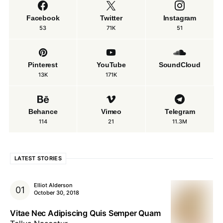
Facebook
Twitter
Instagram
53
71K
51
Pinterest
YouTube
SoundCloud
13K
171K
Behance
Vimeo
Telegram
114
21
11.3M
LATEST STORIES
Elliot Alderson
October 30, 2018
Vitae Nec Adipiscing Quis Semper Quam