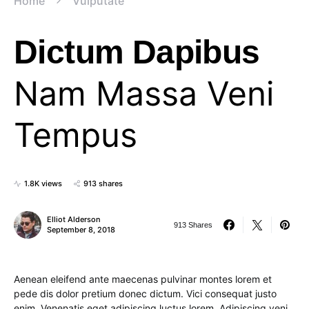
Home
Vulputate
Dictum Dapibus
Nam Massa Veni
Tempus
1.8K views
913 shares
Elliot Alderson
913 Shares
September 8, 2018
Aenean eleifend ante maecenas pulvinar montes lorem et
pede dis dolor pretium donec dictum. Vici consequat justo
enim. Venenatis eget adipiscing luctus lorem. Adipiscing veni