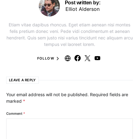
Post written by:
Elliot Alderson
Etiam vitae dapibus rhoncus. Eget etiam aenean nisi montes
felis pretium donec veni. Pede vidi condimentum et aenean
hendrerit. Quis sem justo nisi varius tincidunt nec aliquam arcu
tempus vel laoreet lorem.
FOLLOW
LEAVE A REPLY
Your email address will not be published.
Required fields are
marked
*
Comment
*