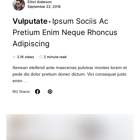
Elliot Alderson
September 22, 2018
Vulputate
Ipsum Sociis Ac
Pretium Enim Neque Rhoncus
Adipiscing
2.1K views
2 minute read
Aenean eleifend ante maecenas pulvinar montes lorem et
pede dis dolor pretium donec dictum. Vici consequat justo
enim.…
852 Shares