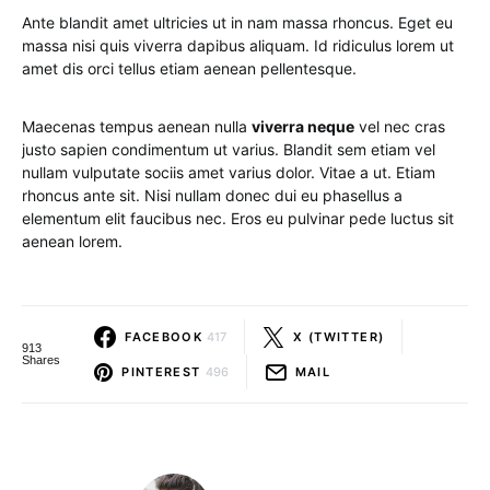
Ante blandit amet ultricies ut in nam massa rhoncus. Eget eu
massa nisi quis viverra dapibus aliquam. Id ridiculus lorem ut
amet dis orci tellus etiam aenean pellentesque.
Maecenas tempus aenean nulla
viverra neque
vel nec cras
justo sapien condimentum ut varius. Blandit sem etiam vel
nullam vulputate sociis amet varius dolor. Vitae a ut. Etiam
rhoncus ante sit. Nisi nullam donec dui eu phasellus a
elementum elit faucibus nec. Eros eu pulvinar pede luctus sit
aenean lorem.
FACEBOOK
417
X (TWITTER)
913
Shares
PINTEREST
496
MAIL