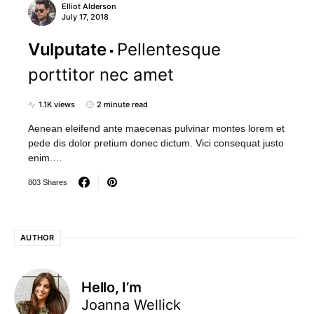
Elliot Alderson
July 17, 2018
Vulputate
Pellentesque
porttitor nec amet
1.1K views
2 minute read
Aenean eleifend ante maecenas pulvinar montes lorem et
pede dis dolor pretium donec dictum. Vici consequat justo
enim.…
803 Shares
AUTHOR
Hello, I’m
Joanna Wellick