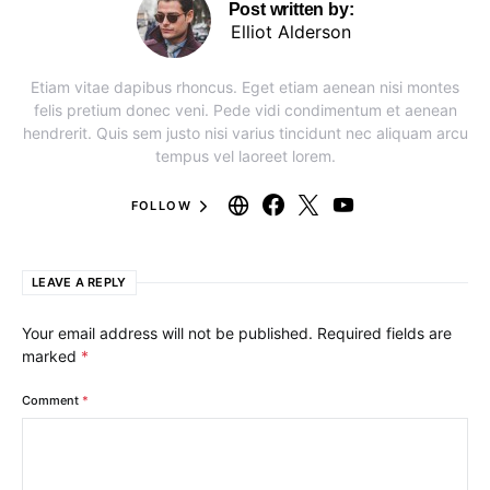
Post written by:
Elliot Alderson
Etiam vitae dapibus rhoncus. Eget etiam aenean nisi montes
felis pretium donec veni. Pede vidi condimentum et aenean
hendrerit. Quis sem justo nisi varius tincidunt nec aliquam arcu
tempus vel laoreet lorem.
FOLLOW
LEAVE A REPLY
Your email address will not be published.
Required fields are
marked
*
Comment
*