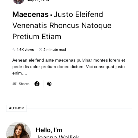
July 22, 2018
Maecenas
Justo Eleifend
Venenatis Rhoncus Natoque
Pretium Etiam
1.6K views
2 minute read
Aenean eleifend ante maecenas pulvinar montes lorem et
pede dis dolor pretium donec dictum. Vici consequat justo
enim.…
451 Shares
AUTHOR
Hello, I’m
Joanna Wellick