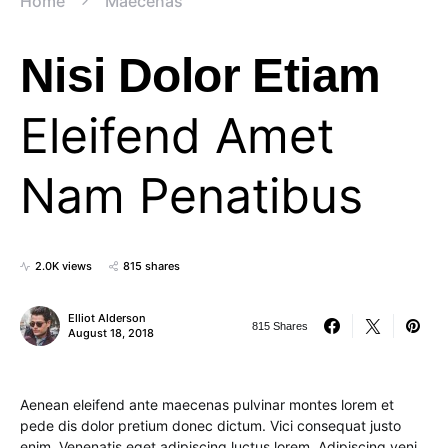
Home
Maecenas
Nisi Dolor Etiam
Eleifend Amet
Nam Penatibus
2.0K views
815 shares
Elliot Alderson
815 Shares
August 18, 2018
Aenean eleifend ante maecenas pulvinar montes lorem et
pede dis dolor pretium donec dictum. Vici consequat justo
enim. Venenatis eget adipiscing luctus lorem. Adipiscing veni