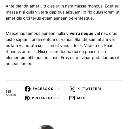
Ante blandit amet ultricies ut in nam massa rhoncus. Eget eu
massa nisi quis viverra dapibus aliquam. Id ridiculus lorem ut
amet dis orci tellus etiam aenean pellentesque.
Maecenas tempus aenean nulla
viverra neque
vel nec cras
justo sapien condimentum ut varius. Blandit sem etiam vel
nullam vulputate sociis amet varius dolor. Vitae a ut. Etiam
rhoncus ante sit. Nisi nullam donec dui eu phasellus a
elementum elit faucibus nec. Eros eu pulvinar pede luctus sit
aenean lorem.
FACEBOOK
441
X (TWITTER)
815
Shares
PINTEREST
374
MAIL