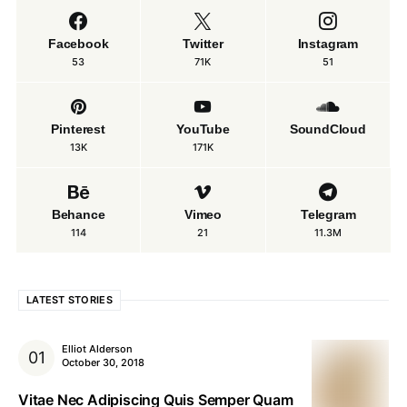
Facebook
Twitter
Instagram
53
71K
51
Pinterest
YouTube
SoundCloud
13K
171K
Behance
Vimeo
Telegram
114
21
11.3M
LATEST STORIES
Elliot Alderson
October 30, 2018
Vitae Nec Adipiscing Quis Semper Quam