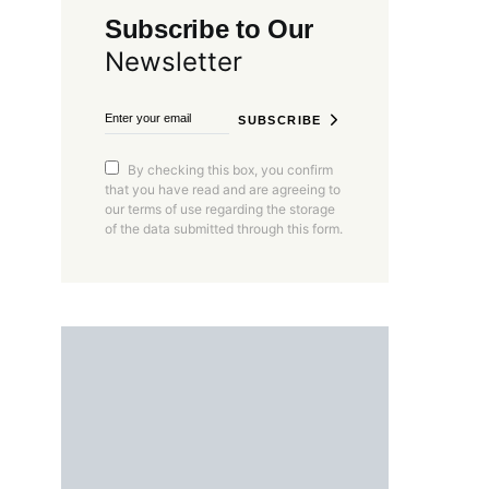
Subscribe to Our
Newsletter
SUBSCRIBE
By checking this box, you confirm
that you have read and are agreeing to
our terms of use regarding the storage
of the data submitted through this form.