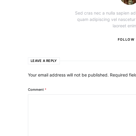
Sed cras nec a nulla sapien adi
quam adipiscing vel nascetur
laoreet enim
FOLLOW
LEAVE A REPLY
Your email address will not be published.
Required fie
Comment
*