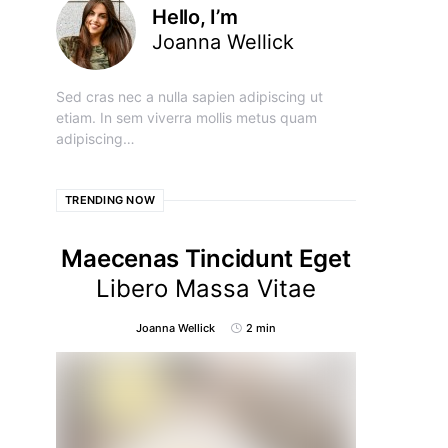
Hello, I’m
Joanna Wellick
Sed cras nec a nulla sapien adipiscing ut
etiam. In sem viverra mollis metus quam
adipiscing…
TRENDING NOW
Maecenas Tincidunt Eget
Libero Massa Vitae
Joanna Wellick
2 min