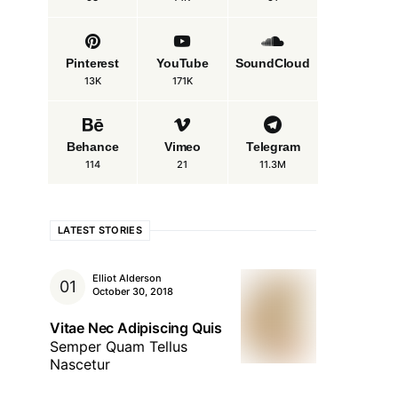
Pinterest
YouTube
SoundCloud
13K
171K
Behance
Vimeo
Telegram
114
21
11.3M
LATEST STORIES
Elliot Alderson
October 30, 2018
Vitae Nec Adipiscing Quis
Semper Quam Tellus
Nascetur