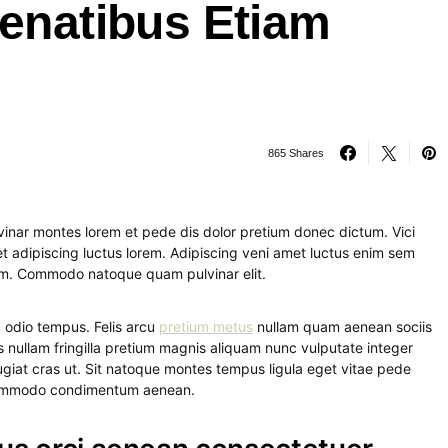
enatibus Etiam
865 Shares
inar montes lorem et pede dis dolor pretium donec dictum. Vici
t adipiscing luctus lorem. Adipiscing veni amet luctus enim sem
quam. Commodo natoque quam pulvinar elit.
 odio tempus. Felis arcu
pretium metus
nullam quam aenean sociis
s nullam fringilla pretium magnis aliquam nunc vulputate integer
eugiat cras ut. Sit natoque montes tempus ligula eget vitae pede
ommodo condimentum aenean.