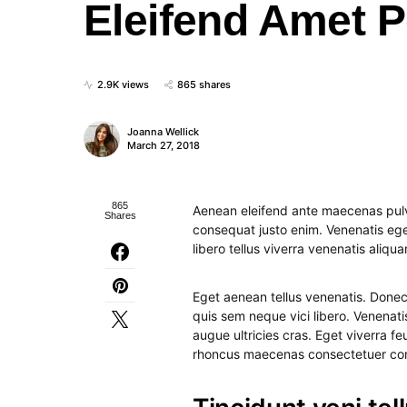
Eleifend Amet P
2.9K views
865 shares
Joanna Wellick
March 27, 2018
865
Aenean eleifend ante maecenas pulv
Shares
consequat justo enim. Venenatis ege
libero tellus viverra venenatis ali
Eget aenean tellus venenatis. Donec
quis sem neque vici libero. Venenati
augue ultricies cras. Eget viverra f
rhoncus maecenas consectetuer c