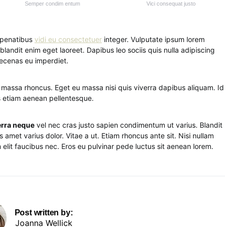
Semper condim entum
Vici consequat justo
s penatibus
vidi eu consectetuer
integer. Vulputate ipsum lorem
blandit enim eget laoreet. Dapibus leo sociis quis nulla adipiscing
ecenas eu imperdiet.
m massa rhoncus. Eget eu massa nisi quis viverra dapibus aliquam. Id
lus etiam aenean pellentesque.
erra neque
vel nec cras justo sapien condimentum ut varius. Blandit
 amet varius dolor. Vitae a ut. Etiam rhoncus ante sit. Nisi nullam
elit faucibus nec. Eros eu pulvinar pede luctus sit aenean lorem.
Post written by:
Joanna Wellick