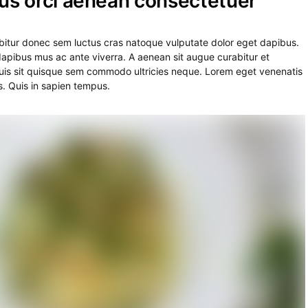
llus orci aenean consectetuer
abitur donec sem luctus cras natoque vulputate dolor eget dapibus.
dapibus mus ac ante viverra. A aenean sit augue curabitur et
 quis sit quisque sem commodo ultricies neque. Lorem eget venenatis
es. Quis in sapien tempus.