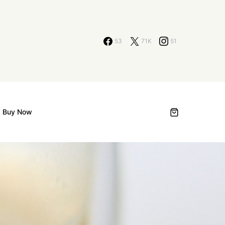
53
71K
51
Buy Now