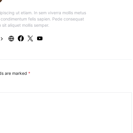
piscing ut etiam. In sem viverra mollis metus
 condimentum felis sapien. Pede consequat
 sit aliquet mollis semper.
lds are marked
*