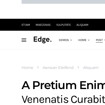
ETIAM
MAECENAS
VULPUTATE
ALIQUAM
DEMOS
HOME
POST
Home
Aenean Eleifend
Aliquam
A Pretium Eni
Venenatis Curabi