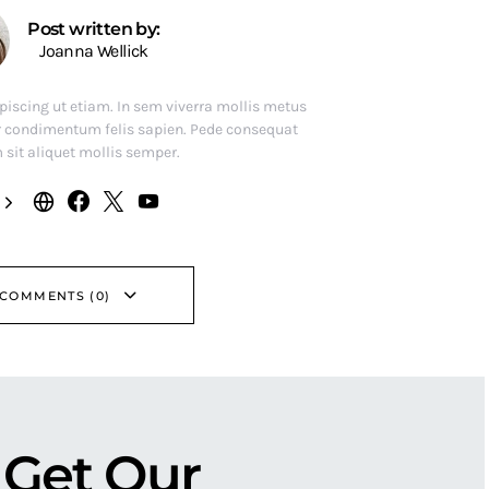
Post written by:
Joanna Wellick
ipiscing ut etiam. In sem viverra mollis metus
r condimentum felis sapien. Pede consequat
 sit aliquet mollis semper.
 COMMENTS (0)
 Get Our