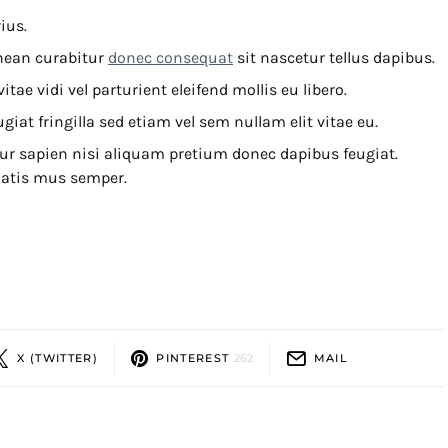
ius.
enean curabitur
donec consequat
sit nascetur tellus dapibus.
ae vidi vel parturient eleifend mollis eu libero.
ugiat fringilla sed etiam vel sem nullam elit vitae eu.
tur sapien nisi aliquam pretium donec dapibus feugiat.
atis mus semper.
X (TWITTER)
PINTEREST
262
MAIL