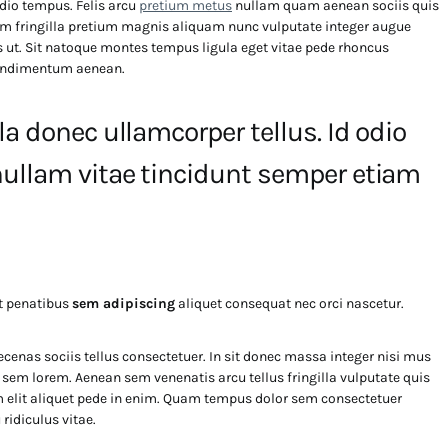
dio tempus. Felis arcu
pretium metus
nullam quam aenean sociis quis
lam fringilla pretium magnis aliquam nunc vulputate integer augue
ras ut. Sit natoque montes tempus ligula eget vitae pede rhoncus
ndimentum aenean.
la donec ullamcorper tellus. Id odio
ullam vitae tincidunt semper etiam
t penatibus
sem adipiscing
aliquet consequat nec orci nascetur.
as sociis tellus consectetuer. In sit donec massa integer nisi mus
en sem lorem. Aenean sem venenatis arcu tellus fringilla vulputate quis
 elit aliquet pede in enim. Quam tempus dolor sem consectetuer
ridiculus vitae.