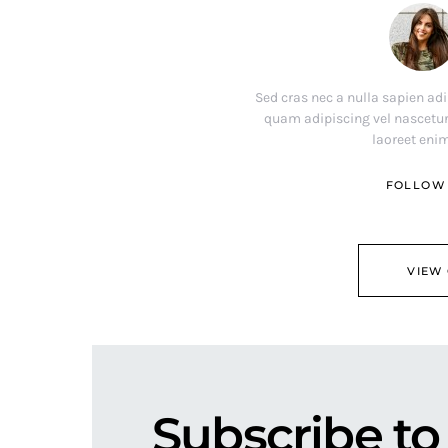
Sed cras nec a nulla sapien ad
quam adipiscing vel nascetu
laoreet enim
FOLLOW
VIEW
Subscribe to