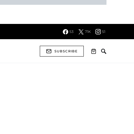
53
71K
51
SUBSCRIBE