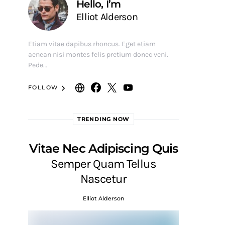
Hello, I’m
Elliot Alderson
Etiam vitae dapibus rhoncus. Eget etiam
aenean nisi montes felis pretium donec veni.
Pede…
FOLLOW
TRENDING NOW
Vitae Nec Adipiscing Quis
Semper Quam Tellus
Nascetur
Elliot Alderson