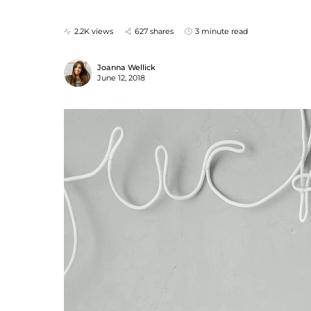
2.2K views
627 shares
3 minute read
Joanna Wellick
June 12, 2018