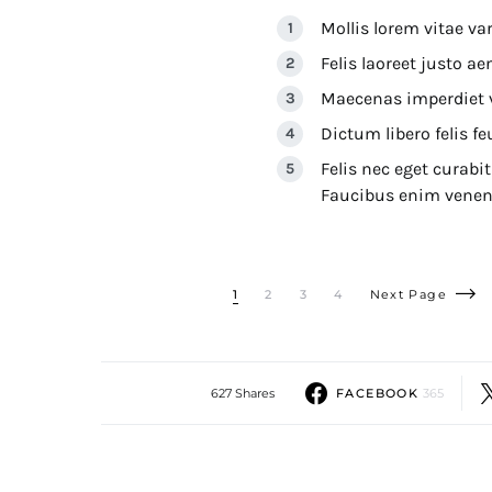
Mollis lorem vitae var
Felis laoreet justo a
Maecenas imperdiet vit
Dictum libero felis fe
Felis nec eget curabi
Faucibus enim venen
1
2
3
4
Next Page
627 Shares
FACEBOOK
365