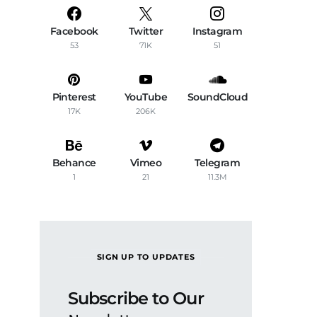
Facebook
Twitter
Instagram
53
71K
51
Pinterest
YouTube
SoundCloud
17K
206K
Behance
Vimeo
Telegram
1
21
11.3M
SIGN UP TO UPDATES
Subscribe to Our