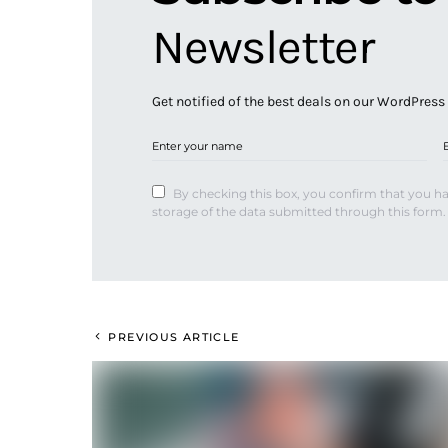
Newsletter
Get notified of the best deals on our WordPress
By checking this box, you confirm that you ha
storage of the data submitted through this form.
PREVIOUS ARTICLE