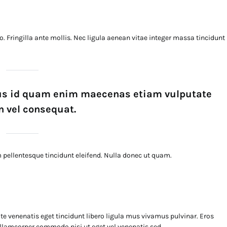
. Fringilla ante mollis. Nec ligula aenean vitae integer massa tincidunt
ius id quam enim maecenas etiam vulputate
 vel consequat.
pellentesque tincidunt eleifend. Nulla donec ut quam.
e venenatis eget tincidunt libero ligula mus vivamus pulvinar. Eros
 ullamcorper commodo nisi ut eget vel venenatis sed.