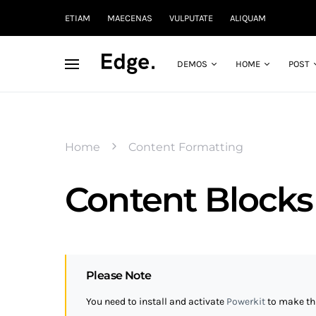
ETIAM
MAECENAS
VULPUTATE
ALIQUAM
DEMOS
HOME
POST
Home
Content Formatting
Content Blocks
Please Note
You need to install and activate
Powerkit
to make thi