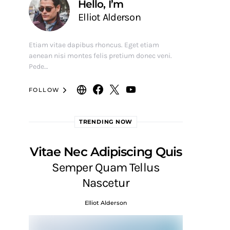
Hello, I’m
Elliot Alderson
Etiam vitae dapibus rhoncus. Eget etiam
aenean nisi montes felis pretium donec veni.
Pede…
FOLLOW
TRENDING NOW
Vitae Nec Adipiscing Quis
Semper Quam Tellus
Nascetur
Elliot Alderson