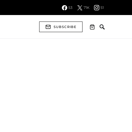
53
71K
51
SUBSCRIBE