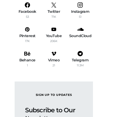
Facebook
Twitter
Instagram
53
71K
51
Pinterest
YouTube
SoundCloud
17K
206K
Behance
Vimeo
Telegram
1
21
11.3M
SIGN UP TO UPDATES
Subscribe to Our