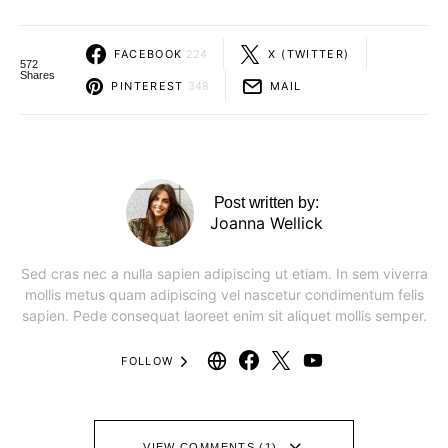
FACEBOOK
224
X (TWITTER)
572
Shares
PINTEREST
348
MAIL
Post written by:
Joanna Wellick
Sed cras nec a nulla sapien adipiscing ut etiam. In sem viverra
mollis metus quam adipiscing vel nascetur condimentum felis
sapien. Pede consequat laoreet enim sit aliquet mollis semper.
FOLLOW
VIEW COMMENTS (1)