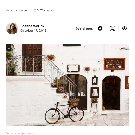
2.6K views
572 shares
Joanna Wellick
572 Shares
October 17, 2018
Vici consequat justo