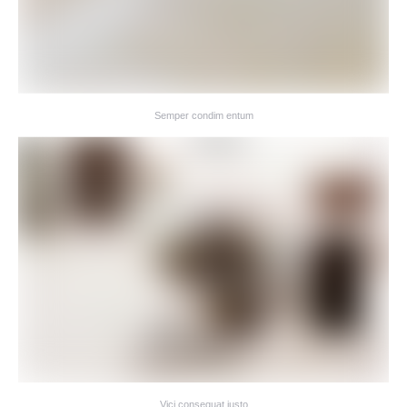
Semper condim entum
Vici consequat justo