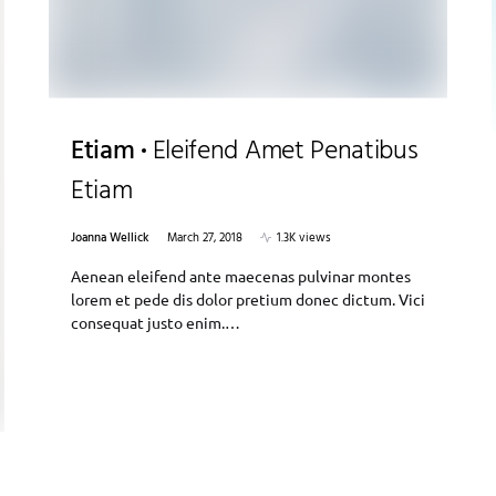
Etiam
Eleifend Amet Penatibus
Etiam
Joanna Wellick
March 27, 2018
1.3K views
Aenean eleifend ante maecenas pulvinar montes
lorem et pede dis dolor pretium donec dictum. Vici
consequat justo enim.…