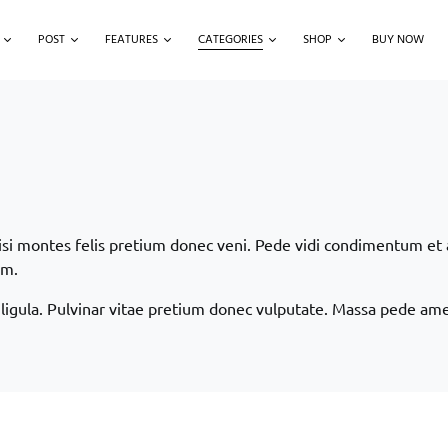
POST
FEATURES
CATEGORIES
SHOP
BUY NOW
si montes felis pretium donec veni. Pede vidi condimentum et a
em.
 ligula. Pulvinar vitae pretium donec vulputate. Massa pede am