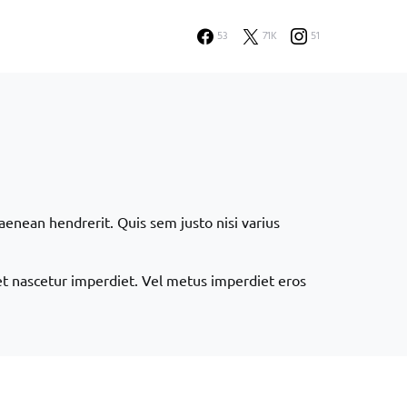
53
71K
51
enean hendrerit. Quis sem justo nisi varius
et nascetur imperdiet. Vel metus imperdiet eros