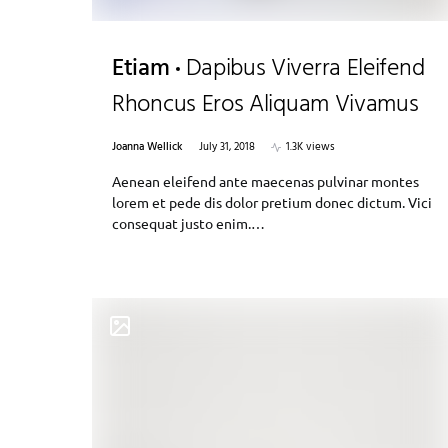
Etiam
Dapibus Viverra Eleifend
Rhoncus Eros Aliquam Vivamus
Joanna Wellick
July 31, 2018
1.3K views
Aenean eleifend ante maecenas pulvinar montes
lorem et pede dis dolor pretium donec dictum. Vici
consequat justo enim.…