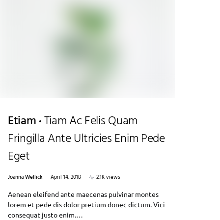
Etiam
Tiam Ac Felis Quam
Fringilla Ante Ultricies Enim Pede
Eget
Joanna Wellick
April 14, 2018
2.1K views
Aenean eleifend ante maecenas pulvinar montes
lorem et pede dis dolor pretium donec dictum. Vici
consequat justo enim.…