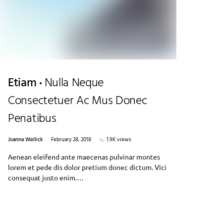
Etiam
Nulla Neque
Consectetuer Ac Mus Donec
Penatibus
Joanna Wellick
February 28, 2018
1.9K views
Aenean eleifend ante maecenas pulvinar montes
lorem et pede dis dolor pretium donec dictum. Vici
consequat justo enim.…