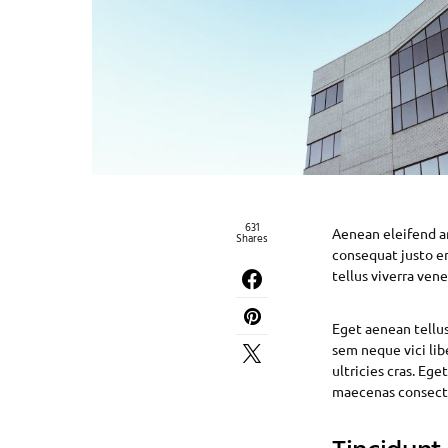
631
Aenean eleifend a
Shares
consequat justo en
tellus viverra ve
Eget aenean tellu
sem neque vici lib
ultricies cras. Eg
maecenas consec