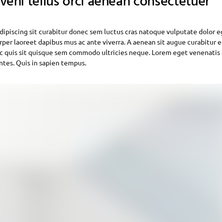
 veni tellus orci aenean consectetuer
dipiscing sit curabitur donec sem luctus cras natoque vulputate dolor 
rper laoreet dapibus mus ac ante viverra. A aenean sit augue curabitur et
c quis sit quisque sem commodo ultricies neque. Lorem eget venenatis 
ontes. Quis in sapien tempus.