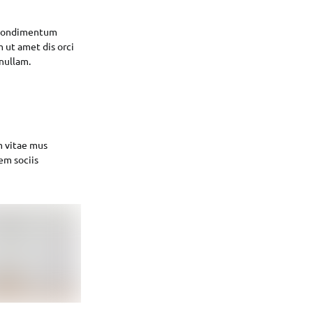
r condimentum
m ut amet dis orci
 nullam.
m vitae mus
em sociis