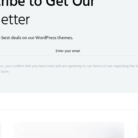
ribe to Get Our
etter
e best deals on our WordPress themes.
ox, you confirm that you have read and are agreeing to our terms of use regarding the s
 form.