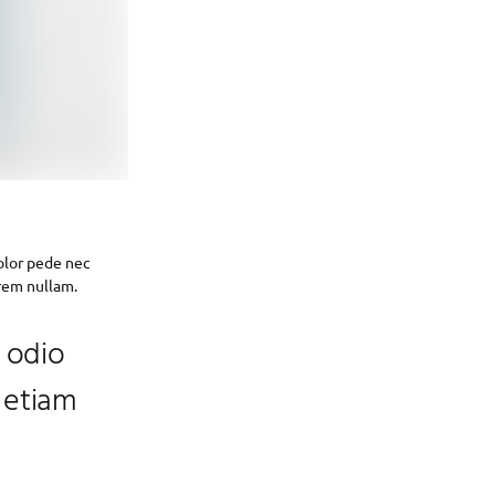
olor pede nec
orem nullam.
d odio
 etiam