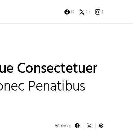
53
71K
51
ue Consectetuer
nec Penatibus
631 Shares