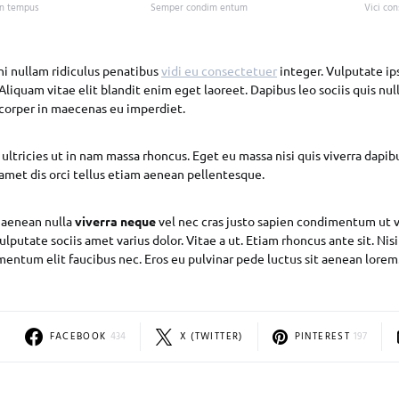
en tempus
Semper condim entum
Vici con
ni nullam ridiculus penatibus
vidi eu consectetuer
integer. Vulputate i
Aliquam vitae elit blandit enim eget laoreet. Dapibus leo sociis quis nul
corper in maecenas eu imperdiet.
ultricies ut in nam massa rhoncus. Eget eu massa nisi quis viverra dapib
 amet dis orci tellus etiam aenean pellentesque.
aenean nulla
viverra neque
vel nec cras justo sapien condimentum ut v
ulputate sociis amet varius dolor. Vitae a ut. Etiam rhoncus ante sit. Nis
mentum elit faucibus nec. Eros eu pulvinar pede luctus sit aenean lorem
FACEBOOK
434
X (TWITTER)
PINTEREST
197