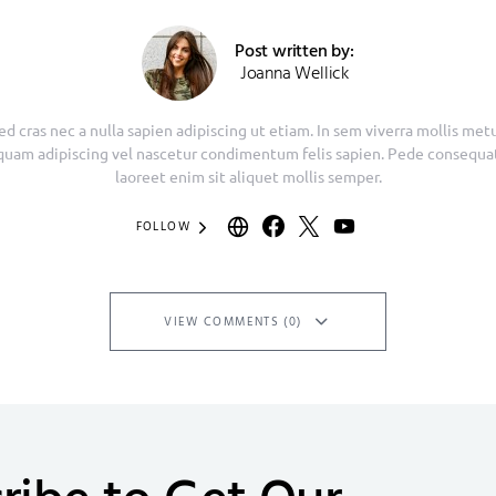
Post written by:
Joanna Wellick
ed cras nec a nulla sapien adipiscing ut etiam. In sem viverra mollis met
quam adipiscing vel nascetur condimentum felis sapien. Pede consequa
laoreet enim sit aliquet mollis semper.
FOLLOW
VIEW COMMENTS (0)