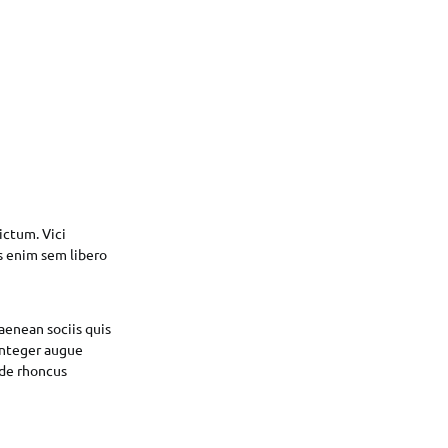
ictum. Vici
s enim sem libero
enean sociis quis
integer augue
ede rhoncus