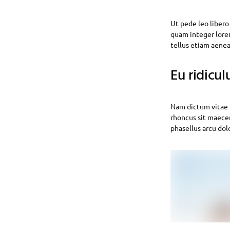
Ut pede leo liber
quam integer lor
tellus etiam aenea
Eu ridiculu
Nam dictum vitae p
rhoncus sit maecen
phasellus arcu dol