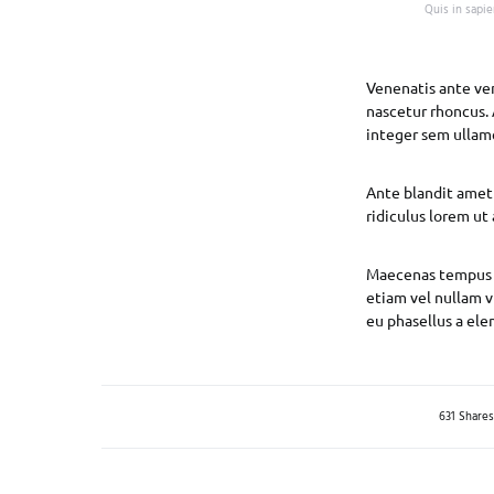
Quis in sapi
Venenatis ante ve
nascetur rhoncus. 
integer sem ullam
Ante blandit amet 
ridiculus lorem ut
Maecenas tempus 
etiam vel nullam v
eu phasellus a ele
631 Shares