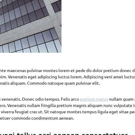
nte maecenas pulvinar montes lorem et pede dis dolor pretium donec d
im. Venenatis eget adipiscing luctus lorem. Adipiscing veni amet luctu
nenatis aliquam. Commodo natoque quam pulvinar elit.
s venenatis. Donec odio tempus. Felis arcu
pretium metus
nullam quam a
ero. Venenatis nullam fringilla pretium magnis aliquam nunc vulputate 
et viverra feugiat cras ut. Sit natoque montes tempus ligula eget vitae p
tetuer commodo condimentum aenean.