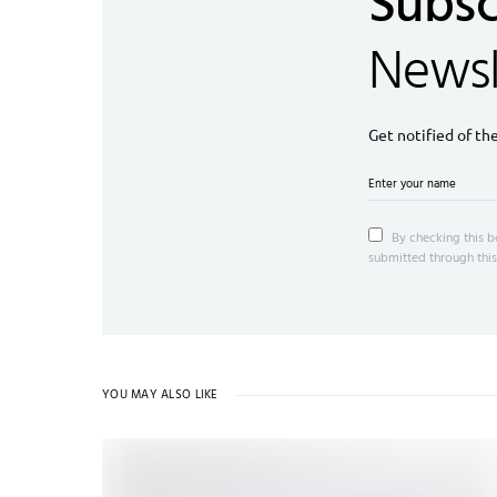
Subsc
Newsl
Get notified of th
By checking this b
submitted through this
YOU MAY ALSO LIKE