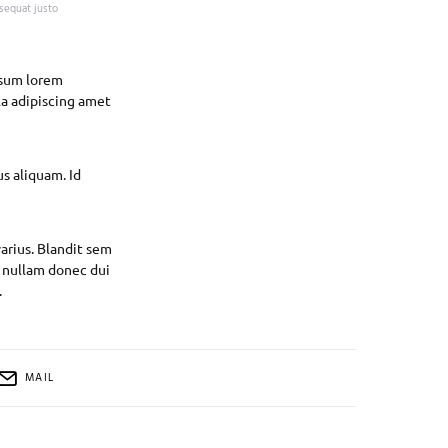
sequat justo
psum lorem
la adipiscing amet
us aliquam. Id
arius. Blandit sem
i nullam donec dui
.
MAIL