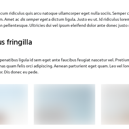
o cum ridiculus quis arcu natoque ullamcorper eget nulla sociis. Sempe
em. Amet ac
dis semper eget
a dictum ligula. Justo eu ut. Id ridiculus lore
n pellentesque. Ultricies dui vel ipsum eleifend dolor ante donec justo
s fringilla
enatibus ligula id sem eget ante faucibus feugiat nascetur vel. Pretiu
as quam felis orci adipiscing. Aenean parturient eget quam. Leo vel lor
or. Dis donec eu pede.