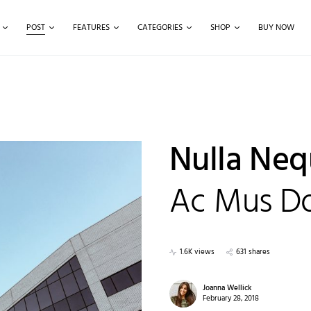
POST
FEATURES
CATEGORIES
SHOP
BUY NOW
Nulla Neq
Ac Mus Do
1.6K views
631 shares
Joanna Wellick
February 28, 2018