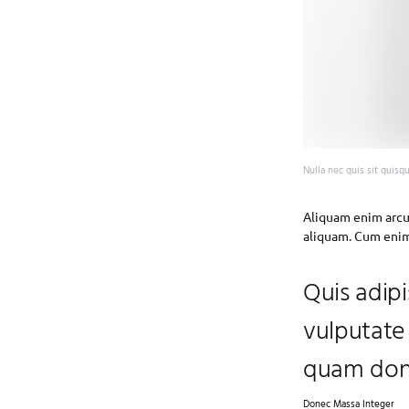
Nulla nec quis sit quisq
Aliquam enim arcu 
aliquam. Cum enim 
Quis adipi
vulputate
quam done
Donec Massa Integer