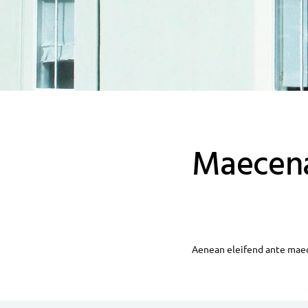
Maecena
Aenean eleifend ante maec