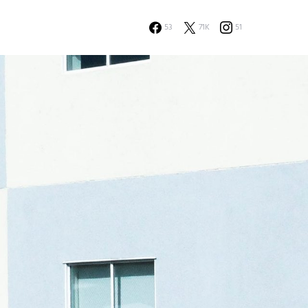
53
71K
51