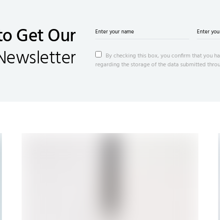
to Get Our
Newsletter
By checking this box, you confirm that you ha
regarding the storage of the data submitted throu