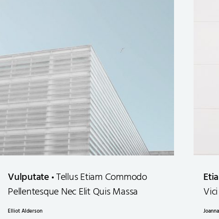
Vulputate
Tellus Etiam Commodo
Eti
Pellentesque Nec Elit Quis Massa
Vici
Elliot Alderson
Joanna