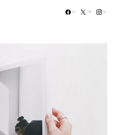
53
71K
51