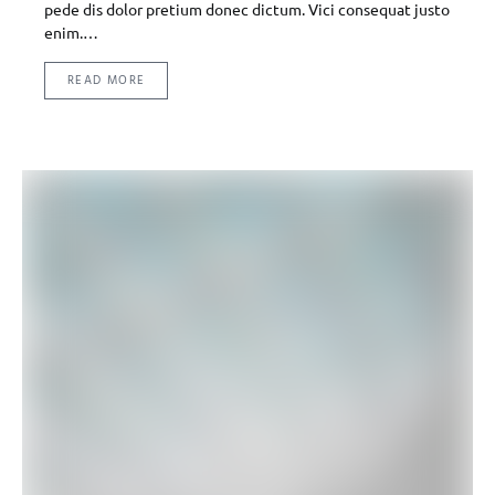
pede dis dolor pretium donec dictum. Vici consequat justo
enim.…
READ MORE