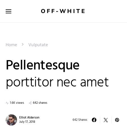
OFF-WHITE
Home
Vulputate
Pellentesque
porttitor nec amet
1.6K views
642 shares
Elliot Alderson
642 Shares
July 17, 2018