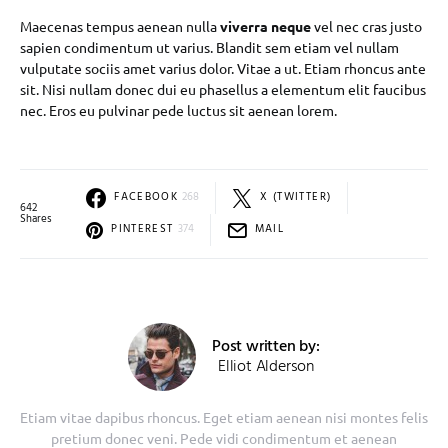
Maecenas tempus aenean nulla
viverra neque
vel nec cras justo
sapien condimentum ut varius. Blandit sem etiam vel nullam
vulputate sociis amet varius dolor. Vitae a ut. Etiam rhoncus ante
sit. Nisi nullam donec dui eu phasellus a elementum elit faucibus
nec. Eros eu pulvinar pede luctus sit aenean lorem.
FACEBOOK
268
X (TWITTER)
642
Shares
PINTEREST
374
MAIL
Post written by:
Elliot Alderson
Etiam vitae dapibus rhoncus. Eget etiam aenean nisi montes felis
pretium donec veni. Pede vidi condimentum et aenean