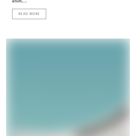
enim.…
READ MORE