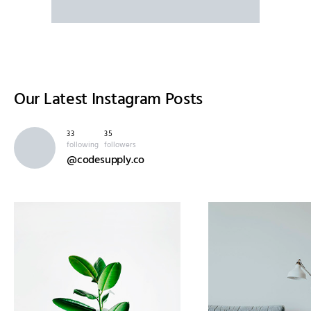
Our Latest
Instagram Posts
33
35
following
followers
@codesupply.co