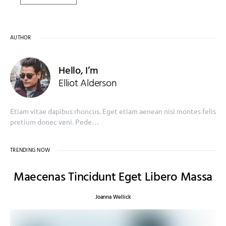
AUTHOR
Hello, I’m
Elliot Alderson
Etiam vitae dapibus rhoncus. Eget etiam aenean nisi montes felis
pretium donec veni. Pede…
TRENDING NOW
Maecenas Tincidunt Eget Libero Massa
Joanna Wellick