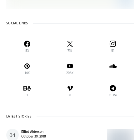
SOCIAL LINKS
53
71K
51
14K
206K
1
21
11.3M
LATEST STORIES
Elliot Alderson
October 30, 2018