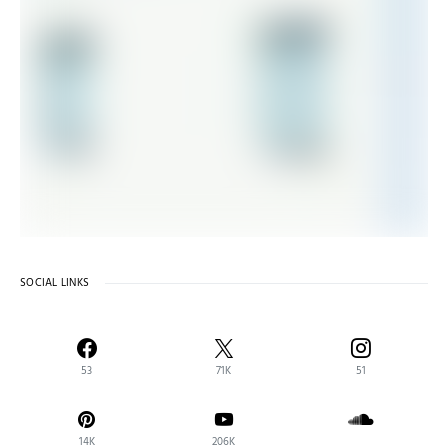
SOCIAL LINKS
53
71K
51
14K
206K