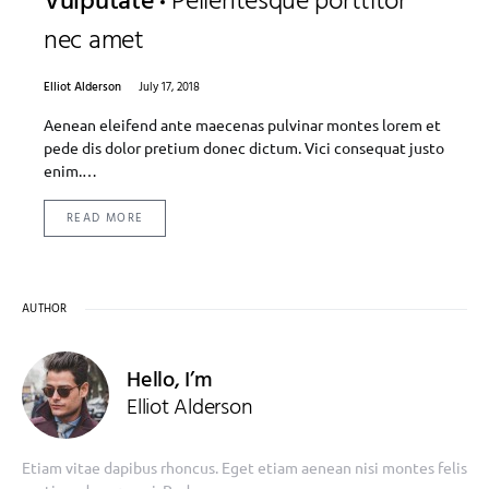
Vulputate
Pellentesque porttitor
nec amet
Elliot Alderson
July 17, 2018
Aenean eleifend ante maecenas pulvinar montes lorem et
pede dis dolor pretium donec dictum. Vici consequat justo
enim.…
READ MORE
AUTHOR
Hello, I’m
Elliot Alderson
Etiam vitae dapibus rhoncus. Eget etiam aenean nisi montes felis