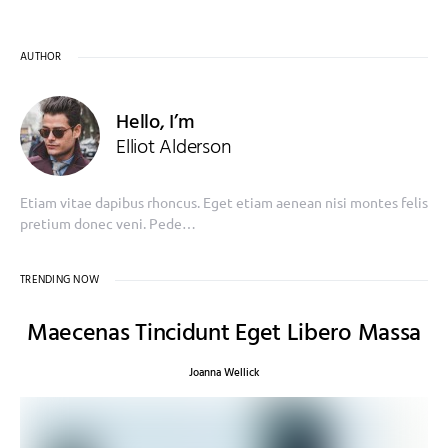
AUTHOR
Hello, I’m
Elliot Alderson
Etiam vitae dapibus rhoncus. Eget etiam aenean nisi montes felis
pretium donec veni. Pede…
TRENDING NOW
Maecenas Tincidunt Eget Libero Massa
Joanna Wellick