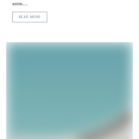
enim.…
READ MORE