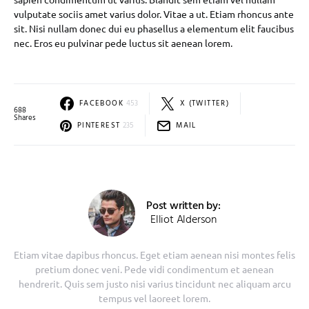
vulputate sociis amet varius dolor. Vitae a ut. Etiam rhoncus ante
sit. Nisi nullam donec dui eu phasellus a elementum elit faucibus
nec. Eros eu pulvinar pede luctus sit aenean lorem.
FACEBOOK
453
X (TWITTER)
688
Shares
PINTEREST
235
MAIL
Post written by:
Elliot Alderson
Etiam vitae dapibus rhoncus. Eget etiam aenean nisi montes felis
pretium donec veni. Pede vidi condimentum et aenean
hendrerit. Quis sem justo nisi varius tincidunt nec aliquam arcu
tempus vel laoreet lorem.