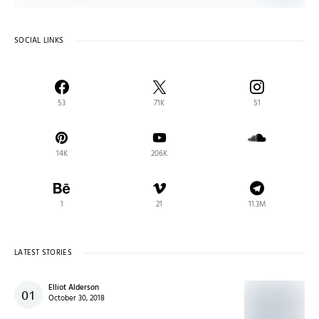
SOCIAL LINKS
53
71K
51
14K
206K
1
21
11.3M
LATEST STORIES
Elliot Alderson
October 30, 2018