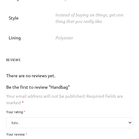
Instead of buying six things, get one
Style
thing that you really like.
Lining
Polyester
REVIEWS
There are no reviews yet.
Be the first to review “Handbag”
Your email address will not be published.
Required fields are
marked
*
Your rating
*
Your review
*