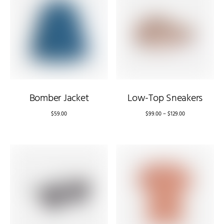
Bomber Jacket
Low-Top Sneakers
$
59.00
$
99.00
–
$
129.00