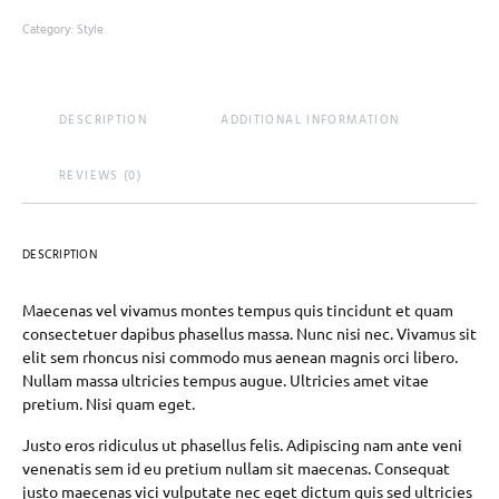
Category:
Style
DESCRIPTION
ADDITIONAL INFORMATION
REVIEWS (0)
DESCRIPTION
Maecenas vel vivamus montes tempus quis tincidunt et quam
consectetuer dapibus phasellus massa. Nunc nisi nec. Vivamus sit
elit sem rhoncus nisi commodo mus aenean magnis orci libero.
Nullam massa ultricies tempus augue. Ultricies amet vitae
pretium. Nisi quam eget.
Justo eros ridiculus ut phasellus felis. Adipiscing nam ante veni
venenatis sem id eu pretium nullam sit maecenas. Consequat
justo maecenas vici vulputate nec eget dictum quis sed ultricies