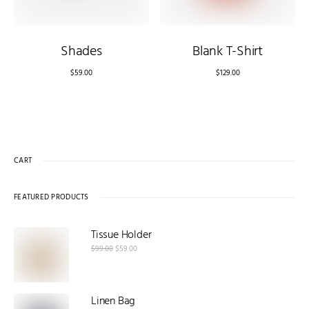
Shades
Blank T-Shirt
$
59.00
$
129.00
CART
FEATURED PRODUCTS
Tissue Holder
$
99.00
$
59.00
Linen Bag