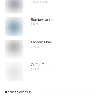
$
229.00
$
129.00
Bomber Jacket
$
59.00
Modern Chair
$
199.00
Coffee Table
$
199.00
PRODUCT CATEGORIES