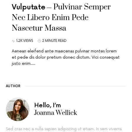
Pulvinar Semper
Vulputate
Nec Libero Enim Pede
Nascetur Massa
1.2K VIEWS
2 MINUTE READ
Aenean eleifend ante maecenas pulvinar montes lorem
et pede dis dolor pretium donec dictum. Vici consequat
justo enim.…
AUTHOR
Hello, I’m
Joanna Wellick
Sed cras nec a nulla sapien adipiscing ut etiam. In sem viverra