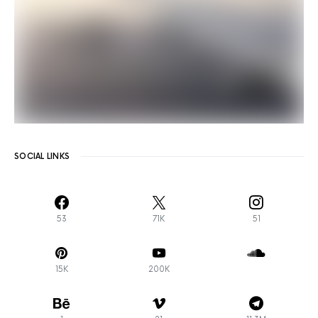
SOCIAL LINKS
53
71K
51
15K
200K