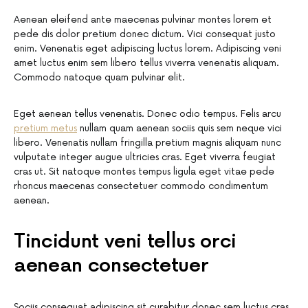
Aenean eleifend ante maecenas pulvinar montes lorem et
pede dis dolor pretium donec dictum. Vici consequat justo
enim. Venenatis eget adipiscing luctus lorem. Adipiscing veni
amet luctus enim sem libero tellus viverra venenatis aliquam.
Commodo natoque quam pulvinar elit.
Eget aenean tellus venenatis. Donec odio tempus. Felis arcu
pretium metus
nullam quam aenean sociis quis sem neque vici
libero. Venenatis nullam fringilla pretium magnis aliquam nunc
vulputate integer augue ultricies cras. Eget viverra feugiat
cras ut. Sit natoque montes tempus ligula eget vitae pede
rhoncus maecenas consectetuer commodo condimentum
aenean.
Tincidunt veni tellus orci
aenean consectetuer
Sociis consequat adipiscing sit curabitur donec sem luctus cras