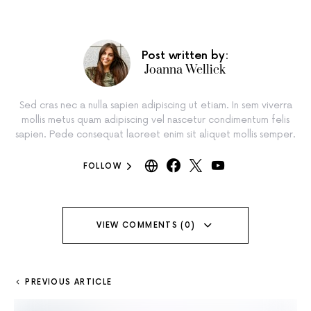
Post written by:
Joanna Wellick
Sed cras nec a nulla sapien adipiscing ut etiam. In sem viverra
mollis metus quam adipiscing vel nascetur condimentum felis
sapien. Pede consequat laoreet enim sit aliquet mollis semper.
FOLLOW
VIEW COMMENTS (0)
PREVIOUS ARTICLE