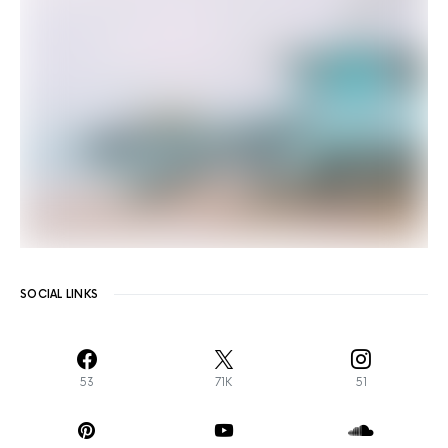
SOCIAL LINKS
53
71K
51