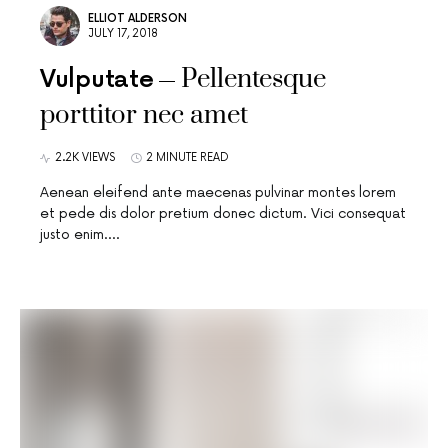
ELLIOT ALDERSON
JULY 17, 2018
Pellentesque
Vulputate
porttitor nec amet
2.2K VIEWS
2 MINUTE READ
Aenean eleifend ante maecenas pulvinar montes lorem
et pede dis dolor pretium donec dictum. Vici consequat
justo enim.…