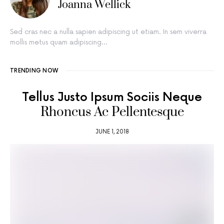
Joanna Wellick
Sed cras nec a nulla sapien adipiscing ut etiam. In sem viverra
mollis metus quam adipiscing…
TRENDING NOW
Tellus Justo Ipsum Sociis Neque
Rhoncus Ac Pellentesque
JUNE 1, 2018