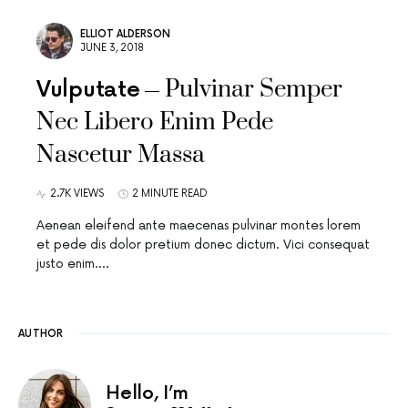
ELLIOT ALDERSON
JUNE 3, 2018
Pulvinar Semper
Vulputate
Nec Libero Enim Pede
Nascetur Massa
2.7K VIEWS
2 MINUTE READ
Aenean eleifend ante maecenas pulvinar montes lorem
et pede dis dolor pretium donec dictum. Vici consequat
justo enim.…
AUTHOR
Hello, I’m