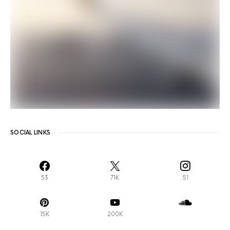
SOCIAL LINKS
53
71K
51
15K
200K