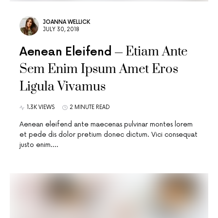
JOANNA WELLICK
JULY 30, 2018
Etiam Ante
Aenean Eleifend
Sem Enim Ipsum Amet Eros
Ligula Vivamus
1.3K VIEWS
2 MINUTE READ
Aenean eleifend ante maecenas pulvinar montes lorem
et pede dis dolor pretium donec dictum. Vici consequat
justo enim.…