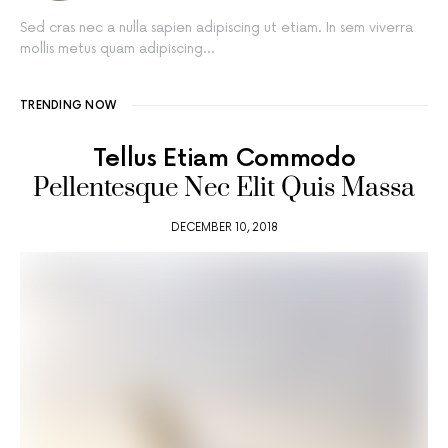
Sed cras nec a nulla sapien adipiscing ut etiam. In sem viverra
mollis metus quam adipiscing…
TRENDING NOW
Tellus Etiam Commodo
Pellentesque Nec Elit Quis Massa
DECEMBER 10, 2018