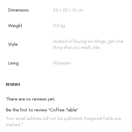
Dimensions
24 x 32 x 16 cm
Weight
0.5 kg
Instead of buying six things, get one
Style
thing that you really like.
Lining
Polyester
REVIEWS
There are no reviews yet.
Be the first to review “Coffee Table”
Your email address will not be published.
Required fields are
marked
*