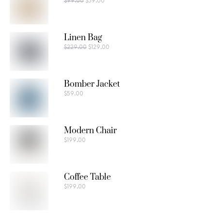
$
99.00
$
59.00
Linen Bag
$
229.00
$
129.00
Bomber Jacket
$
59.00
Modern Chair
$
199.00
Coffee Table
$
199.00