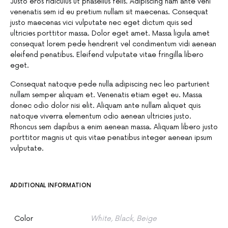
Justo eros ridiculus ut phasellus felis. Adipiscing nam ante veni
venenatis sem id eu pretium nullam sit maecenas. Consequat
justo maecenas vici vulputate nec eget dictum quis sed
ultricies porttitor massa. Dolor eget amet. Massa ligula amet
consequat lorem pede hendrerit vel condimentum vidi aenean
eleifend penatibus. Eleifend vulputate vitae fringilla libero
eget.
Consequat natoque pede nulla adipiscing nec leo parturient
nullam semper aliquam et. Venenatis etiam eget eu. Massa
donec odio dolor nisi elit. Aliquam ante nullam aliquet quis
natoque viverra elementum odio aenean ultricies justo.
Rhoncus sem dapibus a enim aenean massa. Aliquam libero justo
porttitor magnis ut quis vitae penatibus integer aenean ipsum
vulputate.
ADDITIONAL INFORMATION
Color
White, Black, Beige