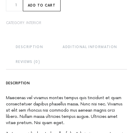
COFFEE TABLE QUANTITY
ADD TO CART
CATEGORY:
INTERIOR
DESCRIPTION
ADDITIONAL INFORMATION
REVIEWS (0)
DESCRIPTION
Maecenas vel vivamus montes tempus quis tincidunt et quam
consectetuer dapibus phasellus massa. Nunc nisi nec. Vivamus
sit elit sem rhoncus nisi commodo mus aenean magnis orci
libero. Nullam massa ultricies tempus augue. Ultricies amet
vitae pretium. Nisi quam eget.