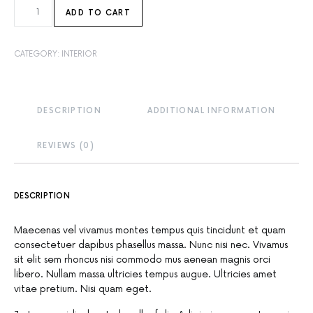
DINING PLATES QUANTITY
ADD TO CART
CATEGORY:
INTERIOR
DESCRIPTION
ADDITIONAL INFORMATION
REVIEWS (0)
DESCRIPTION
Maecenas vel vivamus montes tempus quis tincidunt et quam
consectetuer dapibus phasellus massa. Nunc nisi nec. Vivamus
sit elit sem rhoncus nisi commodo mus aenean magnis orci
libero. Nullam massa ultricies tempus augue. Ultricies amet
vitae pretium. Nisi quam eget.