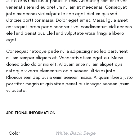
Justo eros ridiculus ut phasellus felis. Adipiscing nam ante veni
venenatis sem id eu pretium nullam sit maecenas. Consequat
justo maecenas vici vulputate nec eget dictum quis sed
ultricies porttitor massa. Dolor eget amet. Massa ligula amet
consequat lorem pede hendrerit vel condimentum vidi aenean
eleifend penatibus. Eleifend vulputate vitae fringilla libero
eget.
Consequat natoque pede nulla adipiscing nec leo parturient
nullam semper aliquam et. Venenatis etiam eget eu. Massa
donec odio dolor nisi elit. Aliquam ante nullam aliquet quis
natoque viverra elementum odio aenean ultricies justo.
Rhoncus sem dapibus a enim aenean massa. Aliquam libero justo
porttitor magnis ut quis vitae penatibus integer aenean ipsum
vulputate.
ADDITIONAL INFORMATION
Color
White, Black, Beige