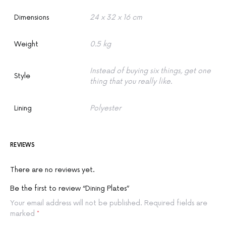
Dimensions
24 x 32 x 16 cm
Weight
0.5 kg
Instead of buying six things, get one
Style
thing that you really like.
Lining
Polyester
REVIEWS
There are no reviews yet.
Be the first to review “Dining Plates”
Your email address will not be published.
Required fields are
marked
*